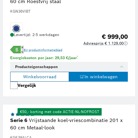
60 cm Roestvrij staal
KGN36VIBT
Levertijd: 2-5 werkdagen
€ 999,00
Adviesprijs € 1.129,00
EU productinformatieblad
gieprijs van € 0,23 per kWh, overgenomen van onafhankelijk onderzoeksplatform Statista op juni 
Voetnoot *: Schatting op basis van een en
*
Energiekosten per jaar: 29,53 €/jaar
Producteigenschappen
Winkelvoorraad
In winkelwagen
Vergelijk
Bosch showroom
€50,- korting met code ACTIE-NL-NOFROST
4.8 (254)
Serie 6
Vrijstaande koel-vriescombinatie 201 x
60 cm Metaal-look
KGE39ALCA