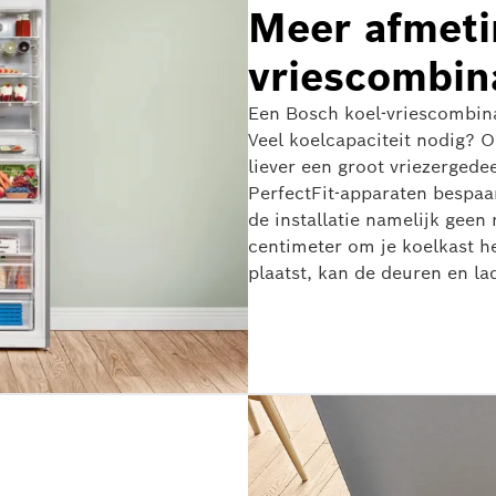
Meer afmeti
vriescombina
Een Bosch koel-vriescombinat
Veel koelcapaciteit nodig? O
liever een groot vriezergedeelte hebt, hebben we opties tot 200 liter. Met onze
PerfectFit-apparaten bespaar 
de installatie namelijk geen
centimeter om je koelkast he
plaatst, kan de deuren en la