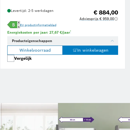
Levertijd: 2-5 werkdagen
€ 884,00
Adviesprijs € 959,00
EU productinformatieblad
Voetnoot *: Schatting op basis van een ener
*
Energiekosten per jaar: 27,67 €/jaar
Producteigenschappen
Winkelvoorraad
In winkelwagen
Vergelijk