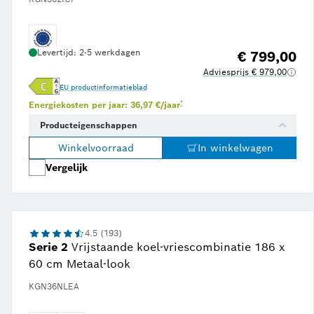
Levertijd: 2-5 werkdagen
€ 799,00
Adviesprijs € 979,00
EU productinformatieblad
2024, en gebaseerd op het gemiddelde energieverbruik zoals vermeld op het energielabel.
ergieprijs van € 0,23 per kWh, overgenomen van onafhankelijk onderzoeksplatform Statista op jun
Voetnoot *: Schatting op basis van een e
*
Energiekosten per jaar: 36,97 €/jaar
Producteigenschappen
Winkelvoorraad
In winkelwagen
Vergelijk
4.5 (193)
Serie 2
Vrijstaande koel-vriescombinatie 186 x
60 cm Metaal-look
KGN36NLEA