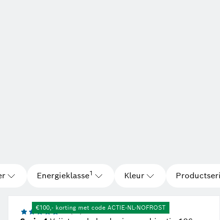
Voetnoot 1: Energie-efficiëntieklasse schaal 
1
er
Energieklasse
Kleur
Productser
€100,- korting met code ACTIE-NL-NOFROST
4.7 (96)