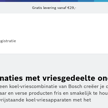
Gratis levering vanaf €29,-
gistratie
inaties met vriesgedeelte o
een koel-vriescombinatie van Bosch creëer je 
r en verse producten fris en smakelijk te ho
rijstaande koel-vriesapparaten met het
 bestel direct.