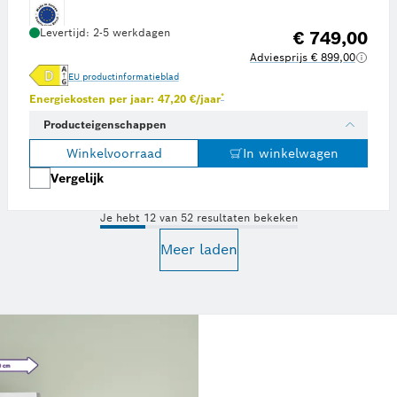
Levertijd: 2-5 werkdagen
€ 749,00
Adviesprijs € 899,00
EU productinformatieblad
gieprijs van € 0,23 per kWh, overgenomen van onafhankelijk onderzoeksplatform Statista op juni 
Voetnoot *: Schatting op basis van een en
*
Energiekosten per jaar: 47,20 €/jaar
Producteigenschappen
Winkelvoorraad
In winkelwagen
Vergelijk
Je hebt 12 van 52 resultaten bekeken
Meer laden