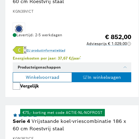
60 cm Roestvrij staal
KGN39VICT
Levertijd: 2-5 werkdagen
€ 852,00
Adviesprijs € 1.029,00
EU productinformatieblad
2024, en gebaseerd op het gemiddelde energieverbruik zoals vermeld op het energielabel.
ergieprijs van € 0,23 per kWh, overgenomen van onafhankelijk onderzoeksplatform Statista op jun
Voetnoot *: Schatting op basis van een e
*
Energiekosten per jaar: 37,67 €/jaar
Producteigenschappen
Winkelvoorraad
In winkelwagen
Vergelijk
€75,- korting met code ACTIE-NL-NOFROST
4.8 (228)
Serie 4
Vrijstaande koel-vriescombinatie 186 x
60 cm Roestvrij staal
KGN362ICF