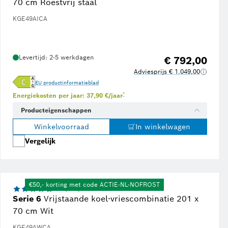
70 cm Roestvrij staal
KGE49AICA
Levertijd: 2-5 werkdagen
€ 792,00
Adviesprijs € 1.049,00
EU productinformatieblad
Voetnoot *: Schatting op basis van een ener
*
Energiekosten per jaar: 37,90 €/jaar
Producteigenschappen
Winkelvoorraad
In winkelwagen
Vergelijk
€50,- korting met code ACTIE-NL-NOFROST
4.7 (372)
Serie 6
Vrijstaande koel-vriescombinatie 201 x
70 cm Wit
KGE49AWCA