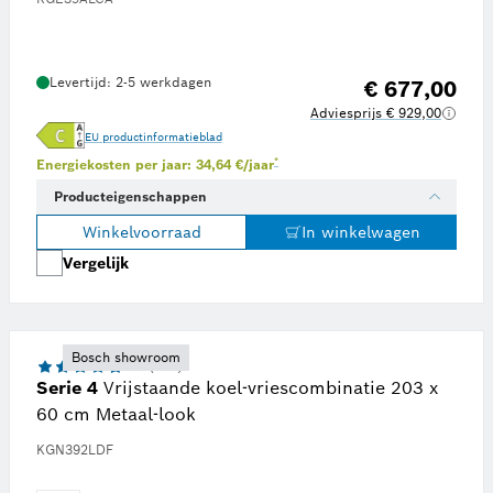
Levertijd: 2-5 werkdagen
€ 677,00
Adviesprijs € 929,00
EU productinformatieblad
gieprijs van € 0,23 per kWh, overgenomen van onafhankelijk onderzoeksplatform Statista op juni 
Voetnoot *: Schatting op basis van een en
*
Energiekosten per jaar: 34,64 €/jaar
Producteigenschappen
Winkelvoorraad
In winkelwagen
Vergelijk
Bosch showroom
4.7 (246)
Serie 4
Vrijstaande koel-vriescombinatie 203 x
60 cm Metaal-look
KGN392LDF