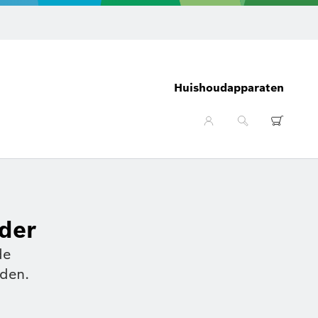
Huishoudapparaten
nder
de
uden.