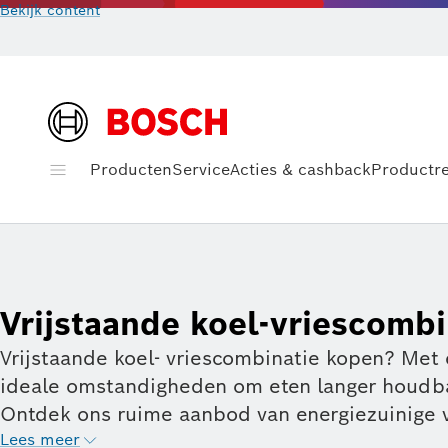
Bekijk content
Producten
Service
Acties & cashback
Productre
Vrijstaande koel-vriescomb
Vrijstaande koel- vriescombinatie kopen? Met 
ideale omstandigheden om eten langer houdbaa
Ontdek ons ruime aanbod van energiezuinige v
vriesgedeelte onder. Bekijk het assortiment en
Lees meer