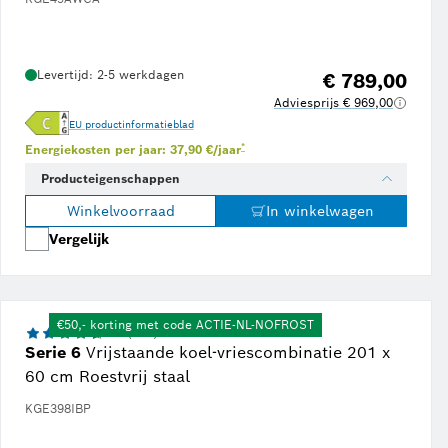
Levertijd: 2-5 werkdagen
€ 789,00
Adviesprijs € 969,00
EU productinformatieblad
Voetnoot *: Schatting op basis van een ener
*
Energiekosten per jaar: 37,90 €/jaar
Producteigenschappen
Winkelvoorraad
In winkelwagen
Vergelijk
€50,- korting met code ACTIE-NL-NOFROST
4.6 (113)
Serie 6
Vrijstaande koel-vriescombinatie 201 x
60 cm Roestvrij staal
KGE398IBP