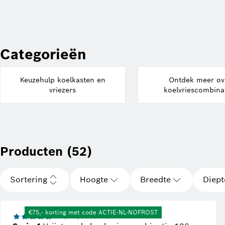
Categorieën
Keuzehulp koelkasten en
Ontdek meer ov
vriezers
koelvriescombina
Producten (52)
Sortering
Hoogte
Breedte
Diept
Bosch showroom
€75,- korting met code ACTIE-NL-NOFROST
4.7 (196)