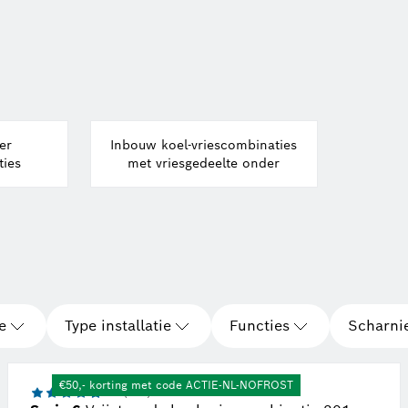
er
Inbouw koel-vriescombinaties
ties
met vriesgedeelte onder
e
Type installatie
Functies
Scharni
€50,- korting met code ACTIE-NL-NOFROST
4.8 (234)