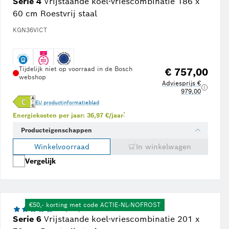
Serie 4
Vrijstaande koel-vriescombinatie 186 x
60 cm Roestvrij staal
KGN36VICT
Tijdelijk niet op voorraad in de Bosch
€ 757,00
webshop
Adviesprijs €
979,00
EU productinformatieblad
Voetnoot *: Schatting op basis van een ener
*
Energiekosten per jaar: 36,97 €/jaar
Producteigenschappen
Winkelvoorraad
In winkelwagen
Vergelijk
Bosch showroom
€50,- korting met code ACTIE-NL-NOFROST
4.7 (372)
Serie 6
Vrijstaande koel-vriescombinatie 201 x