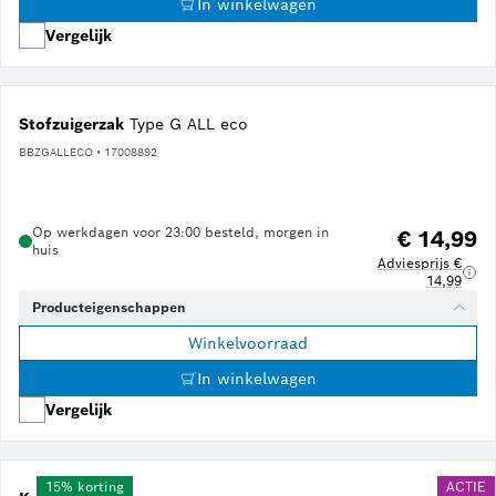
In winkelwagen
Vergelijk
Stofzuigerzak
Type G ALL eco
BBZGALLECO • 17008892
Op werkdagen voor 23:00 besteld, morgen in
€ 14,99
huis
Adviesprijs €
14,99
Producteigenschappen
Winkelvoorraad
In winkelwagen
Vergelijk
15% korting
ACTIE