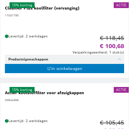
15% korting
ACTIE
CleanAir Plus koolfilter (vervanging)
11041790
Levertijd: 2 werkdagen
€ 118,45
Ou
€ 100,68
Verpakkingseenheid: 1 stuk(s)
Producteigenschappen
In winkelwagen
15% korting
ACTIE
Actief koolstoffilter voor afzuigkappen
00644366
Levertijd: 2 werkdagen
€ 105,45
Ou