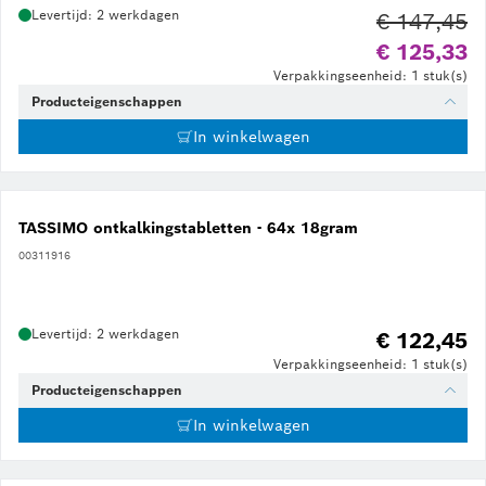
Levertijd: 2 werkdagen
€ 147,45
Ou
€ 125,33
Verpakkingseenheid: 1 stuk(s)
Producteigenschappen
In winkelwagen
TASSIMO ontkalkingstabletten - 64x 18gram
00311916
Levertijd: 2 werkdagen
€ 122,45
Verpakkingseenheid: 1 stuk(s)
Producteigenschappen
In winkelwagen