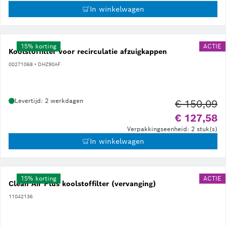
In winkelwagen
15% korting
ACTIE
Koolstoffilter voor recirculatie afzuigkappen
00271068 • DHZ90AF
Levertijd: 2 werkdagen
€ 150,09
Ou
€ 127,58
Verpakkingseenheid: 2 stuk(s)
In winkelwagen
15% korting
ACTIE
Clean Air Plus koolstoffilter (vervanging)
11042136