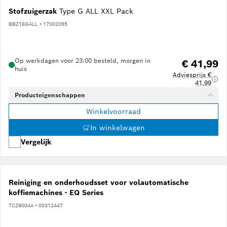
Stofzuigerzak
Type G ALL XXL Pack
BBZ16GALL • 17002095
Op werkdagen voor 23:00 besteld, morgen in
€ 41,99
huis
Adviesprijs €
41,99
Producteigenschappen
Winkelvoorraad
In winkelwagen
Vergelijk
Reiniging en onderhoudsset voor volautomatische
koffiemachines - EQ Series
TCZ8004A • 00312447