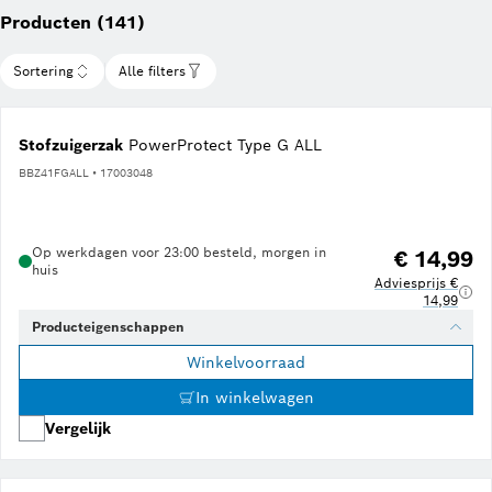
Producten (141)
Sortering
Alle filters
Stofzuigerzak
PowerProtect Type G ALL
BBZ41FGALL • 17003048
Op werkdagen voor 23:00 besteld, morgen in
€ 14,99
huis
Adviesprijs €
14,99
Producteigenschappen
Winkelvoorraad
In winkelwagen
Vergelijk