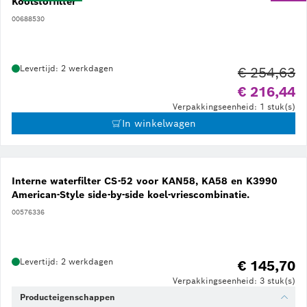
Koolstoffilter
00688530
Levertijd: 2 werkdagen
€ 254,63
Ou
€ 216,44
Verpakkingseenheid: 1 stuk(s)
In winkelwagen
Interne waterfilter CS-52 voor KAN58, KA58 en K3990
American-Style side-by-side koel-vriescombinatie.
00576336
Levertijd: 2 werkdagen
€ 145,70
Verpakkingseenheid: 3 stuk(s)
Producteigenschappen