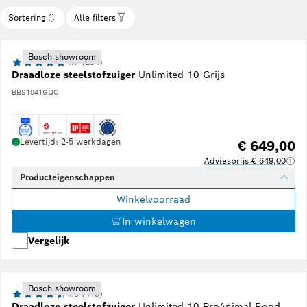
Sortering
Alle filters
Bosch showroom
4.7 (294)
Draadloze steelstofzuiger
Unlimited 10 Grijs
BBS1041GQC
Levertijd: 2-5 werkdagen
€ 649,00
Adviesprijs € 649,00
Producteigenschappen
Winkelvoorraad
In winkelwagen
Vergelijk
Bosch showroom
4.5 (419)
Draadloze steelstofzuiger
Unlimited 10 ProAnimal Rood