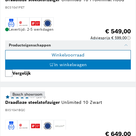
BCS1041PET
Levertijd: 2-5 werkdagen
€ 549,00
Adviesprijs € 599,00
Producteigenschappen
Winkelvoorraad
In winkelwagen
Vergelijk
Bosch showroom
4.7 (294)
Draadloze steelstofzuiger
Unlimited 10 Zwart
BXS1041BQC
€ 649,00